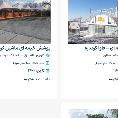
 ای – فاوا گرمدره
پوشش خیمه ای ماشین کرد
سقف سالن
کاربری: آلاچیق و پارکینگ خودرو
ربع
مساحت: 100 متر مربع
تاریخ: 1400
تر
اطلاعات بیشتر