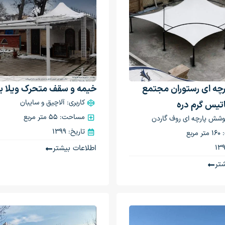
رچه ای رستوران مجتمع
خیمه و سقف متحرک ویلا ب
کاربری: آلاچیق و سایبان
تیس گرم دره
مساحت: 55 متر مربع
پوشش پارچه ای روف گاردن
تاریخ: 1399
ربع
اطلاعات بیشتر
تر