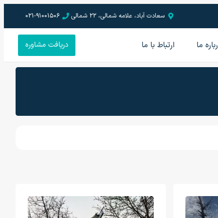
سعادت آباد، علامه شمالی، 22 شمالی
021-91001506
باره ما
ارتباط با ما
دریافت مشاوره