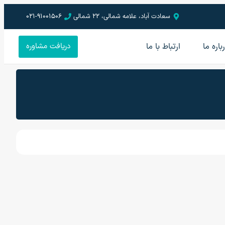
سعادت آباد، علامه شمالی، 22 شمالی
021-91001506
باره ما
ارتباط با ما
دریافت مشاوره