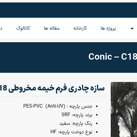
پروژه ها
کارخانه
مقاله‌ ها
کاتالوگ
در
سازه چادری فرم خیمه مخروطی Conic – C18
جنس پارچه : (PES-PVC (Anti-UV
برند پارچه: SRF
رنگ پارچه: سفید
نوع دوخت پارچه: HF