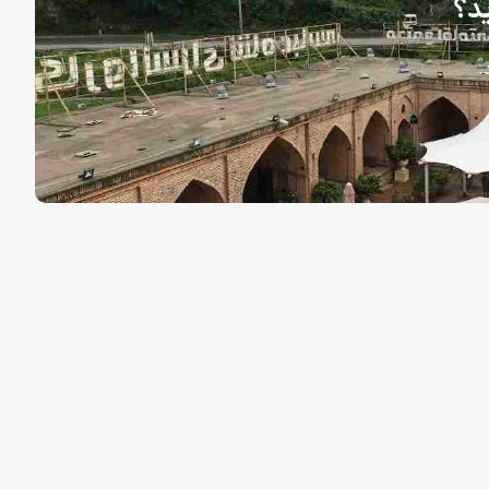
ید؟
.