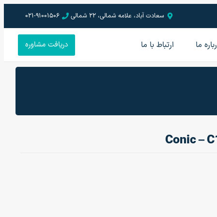
سعادت آباد، علامه شمالی، 22 شمالی
021-91001506
باره ما
ارتباط با ما
دریافت مشاوره