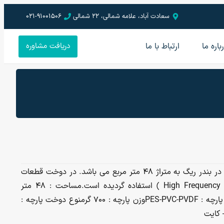
سعادت آباد، علامه شمالی، 22 شمالی
021-91001506
باره ما
ارتباط با ما
دریافت مشاوره
این پروژه سه آلاچیق ساحلی در کنار خلیج فارس واقع در بندر ریگ به متراژ ۴۸ متر مربع می باشد. در دوخت قطعات
پارچه ای به یکدیگر از دستگاه جوش فرکانس بالا ( High Frequency ) استفاده گردیده است.مساحت : ۴۸ متر
مربعکاربری : سایبان ساحلیمحل پروژه : بندر ریگجنس پارچه : PES-PVC-PVDFوزن پارچه : ۷۰۰ گرمنوع دوخت پارچه :