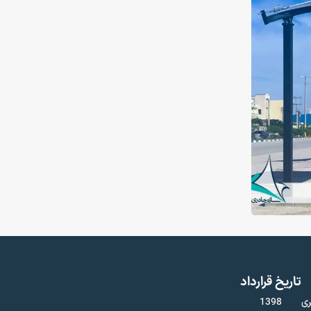
تاریخ قرارداد
ری
1398