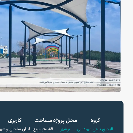
گروه
محل پروژه
مساحت
کاربری
آلاچیق پیش مهندسی
بوشهر
48 متر مربع
سایبان ساحلی و شه