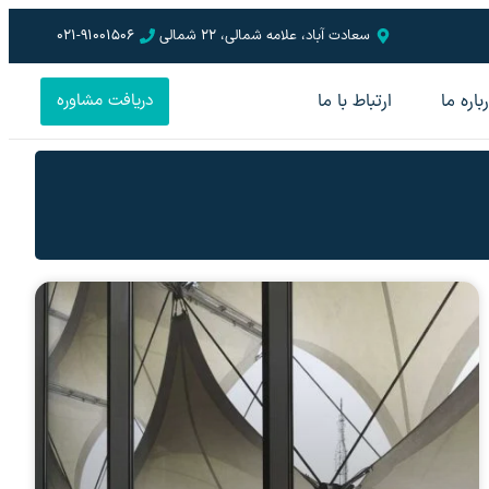
سعادت آباد، علامه شمالی، 22 شمالی
021-91001506
باره ما
ارتباط با ما
دریافت مشاوره