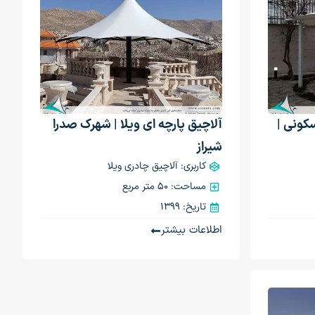
کونی |
آلاچیق پارچه ای ویلا | شهرک صدرا
شیراز
کاربری: آلاچیق چادری ویلا
مساحت: 50 متر مربع
تاریخ: 1399
اطلاعات بیشتر