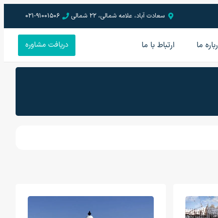
سعادت آباد، علامه شمالی، 22 شمالی
021-91001506
باره ما
ارتباط با ما
دریافت مشاوره