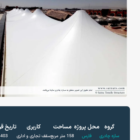
گروه
محل پروژه
مساحت
کاربری
تاریخ قر
سازه چادری
فارس
158 متر مربع
سقف تجاری و اداری
1403