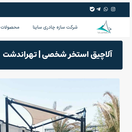
شرکت سازه چادری ساینا
محصولات
آلاچیق استخر شخصی | تهراندشت