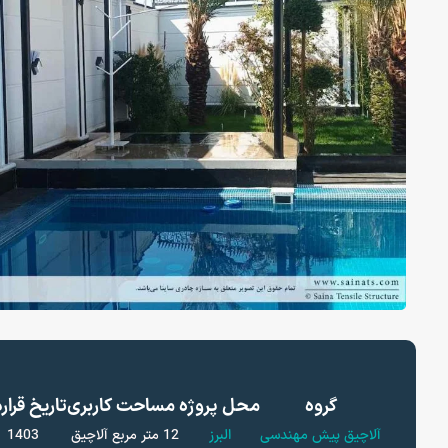
گروه
محل پروژه
مساحت
کاربری
تاریخ قرار
آلاچیق پیش مهندسی
البرز
12 متر مربع
آلاچیق
1403