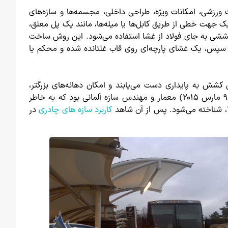
 ورزشی، امکانات ویژه، طراحی داخلی، مجسمه‌ها و سازه‌های
جهت خطی از طریق کابل‌ها یا میله‌ها، مانند یک پل معلق،
کششی به جای فولاد از غشا استفاده می‌شود. این روش ساخت
. سپس، یک غشای پارچه‌ای روی قاب غلتانده شده و محکم یا
کشش به پایداری دست می‌یابند و امکان دهانه‌های بزرگتر،
ستون‌های کمتر و استفاده کارآمدتر از مصالح را فراهم می‌کنند. فرای اوتو. فرای پاول اوتو (به آلمانی: [fʁaɪ ˈʔɔtoː]؛ ۳۱ مه ۱۹۲۵ – ۹ مارس ۲۰۱۵) معمار و مهندس سازه آلمانی بود که به خاطر
کاربرد سازه های چادری
در