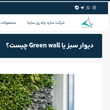
شرکت سازه چادری ساینا
محصولات
دیوار سبز یا Green wall چیست؟