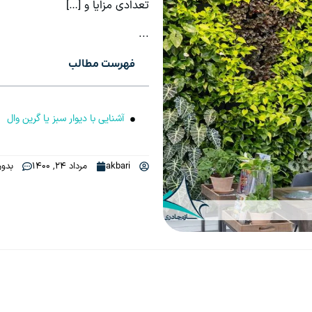
تعدادی مزایا و […]
...
فهرست مطالب
آشنایی با دیوار سبز یا گرین وال
akbari
مرداد 24, 1400
بدون